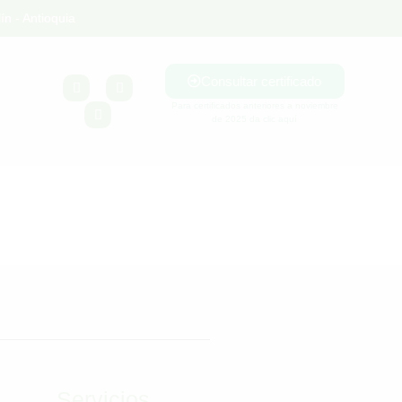
ín - Antioquia
Consultar certificado
Para certificados anteriores a noviembre
de 2025 da clic aquí
Servicios