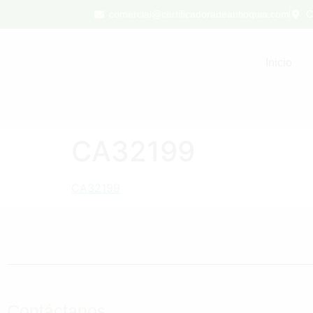
comercial@certificadoradeantioquia.com
C
Inicio
CA32199
CA32199
Contáctanos