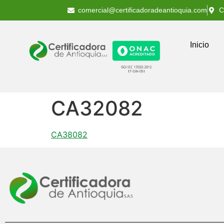
comercial@certificadoradeantioquia.com
C
Inicio
CA32082
CA38082