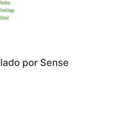
Retie
Retilap
Ritel
llado por Sense