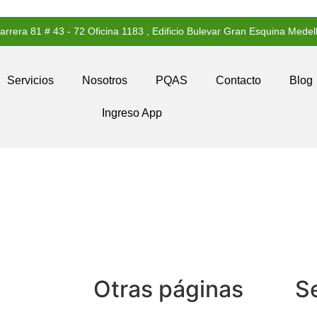
arrera 81 # 43 - 72 Oficina 1183 , Edificio Bulevar Gran Esquina Medell
Servicios
Nosotros
PQAS
Contacto
Blog
Ingreso App
Otras páginas
S