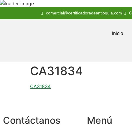
comercial@certificadoradeantioquia.com
C
Inicio
CA31834
CA31834
Contáctanos
Menú