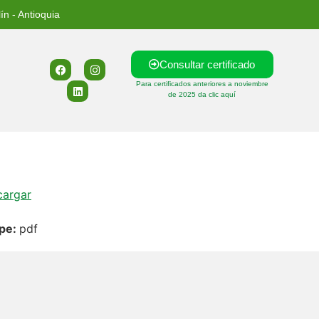
ín - Antioquia
Consultar certificado
Para certificados anteriores a noviembre
de 2025 da clic aquí
cargar
ype:
pdf