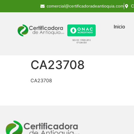
comercial@certificadoradeantioquia.com
C
Inicio
CA23708
CA23708