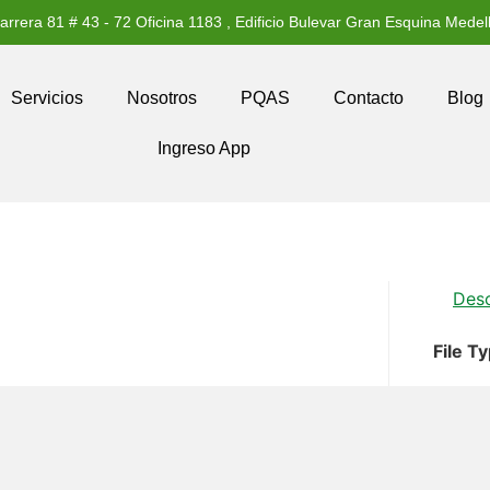
arrera 81 # 43 - 72 Oficina 1183 , Edificio Bulevar Gran Esquina Medell
Servicios
Nosotros
PQAS
Contacto
Blog
Ingreso App
Des
File T