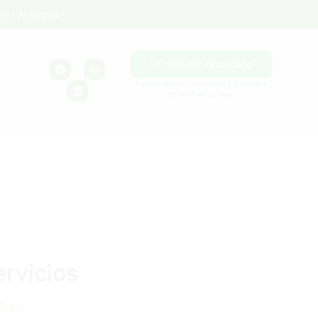
ín - Antioquia
Consultar certificado
Para certificados anteriores a noviembre
de 2025 da clic aquí
ervicios
Retie