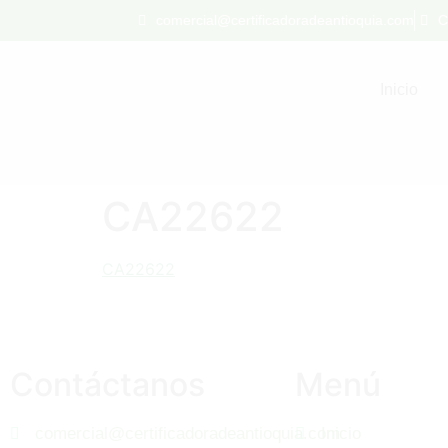
comercial@certificadoradeantioquia.com
C
Inicio
CA22622
CA22622
Contáctanos
Menú
comercial@certificadoradeantioquia.com
Inicio