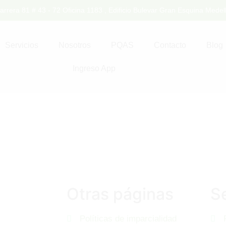
arrera 81 # 43 - 72 Oficina 1183 , Edificio Bulevar Gran Esquina Medell
Servicios
Nosotros
PQAS
Contacto
Blog
Ingreso App
Otras páginas
S
Políticas de imparcialidad