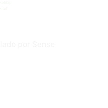
Retilap
Ritel
llado por Sense